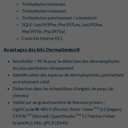
Trichophyton tonsurans
Trichophyton violaceum
Trichophyton quinckeanum / schoenleinii
SQLE
: Leu393Phe, Phe397Leu, Leu393Ser,
Phe397Ile, Phe397Val
Contrôle Interne (IC)
Avantages des kits DermaGenius®
Sensibilité > 95 % pour la détection des dermatophytes
les plus pertinents cliniquement
Identification des espèces de dermatophytes, permettant
un traitement ciblé
Détection dans les échantillons d’ongles, de peau, de
cheveux
Validé sur un grand nombre de thermocycleurs :
TM
LightCycler® 480 II (Roche), Rotor-Gene
Q (Qiagen),
TM
TM
CFX96
(Biorad), QuantStudio
5 (Thermo Fisher
Scientific), Mic qPCR (BMS)