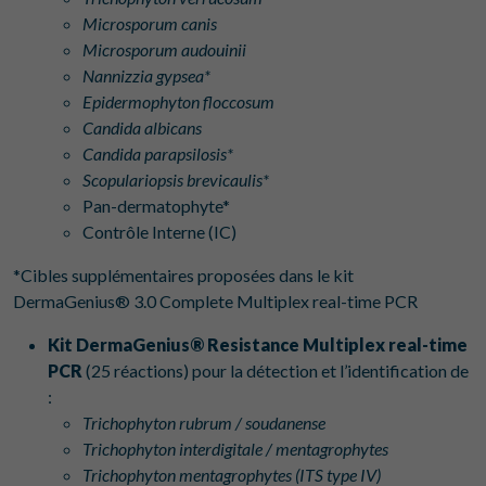
Microsporum canis
Microsporum audouinii
Nannizzia gypsea*
Epidermophyton floccosum
Candida albicans
Candida parapsilosis*
Scopulariopsis brevicaulis*
Pan-dermatophyte*
Contrôle Interne (IC)
*Cibles supplémentaires proposées dans le kit
DermaGenius® 3.0 Complete Multiplex real-time PCR
Kit DermaGenius® Resistance Multiplex real-time
PCR
(25 réactions) pour la détection et l’identification de
:
‍Trichophyton rubrum / soudanense
Trichophyton interdigitale / mentagrophytes
Trichophyton mentagrophytes (ITS type IV)