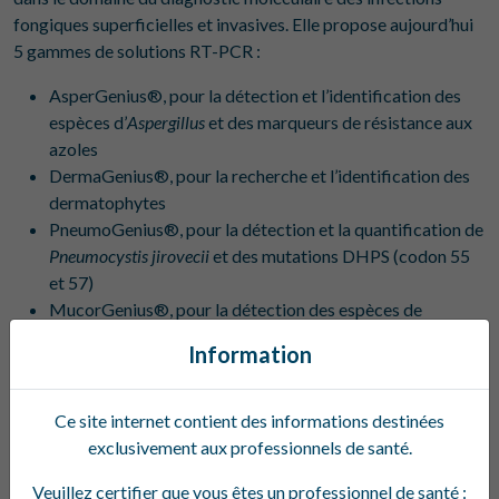
fongiques superficielles et invasives. Elle propose aujourd’hui
5 gammes de solutions RT-PCR :
AsperGenius®, pour la détection et l’identification des
espèces d’
Aspergillus
et des marqueurs de résistance aux
azoles
DermaGenius®, pour la recherche et l’identification des
dermatophytes
PneumoGenius®, pour la détection et la quantification de
Pneumocystis jirovecii
et des mutations DHPS (codon 55
et 57)
MucorGenius®, pour la détection des espèces de
Mucorales responsables de mucormycoses
Information
CandidaGenius®, pour la détection rapide de
Candida
auris
Ce site internet contient des informations destinées
exclusivement aux professionnels de santé.
Avec ces nouveaux partenariats, BIOSAPIENTIA élargit son
Veuillez certifier que vous êtes un professionnel de santé :