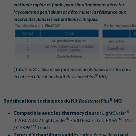
méthode rapide et fiable pour simultanément détecter
Mycoplasma genitalium et déterminer la résistance aux
macrolides dans les échantillons cliniques.
(Tab. 2 & 3.
Cibles et performances analytiques décrites dans
®
la notice d’utilisation du kit ResistancePlus
MG
)
®
Spécifications techniques du Kit
ResistancePlus
MG
®
Compatible avec les thermocycleurs :
LightCycler
®
TM
II, ABI 7500 / LightCycler
7500 Fast / Dx, CFX96
IVD
TM
/ CFX96
Touch
Types d’échantillons validés :
urine, écouvillons (anal,