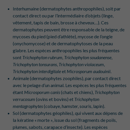
Interhumaine (dermatophytes anthropophiles), soit par
contact direct ou par l’intermédiaire d’objets (linge,
vêtement, tapis de bain, brosse à cheveux…). Ces
dermatophytes peuvent être responsable de la teigne, de
mycoses du pied (pied d’athlète), mycose de l’ongle
(onychomycose) et de dermatophytoses de la peau
glabre. Les espèces anthropophiles les plus fréquentes
sont
Trichophyton rubrum, Trichophyton soudanense
,
Trichophyton tonsurans
,
Trichophyton violaceum
,
Trichophyton
interdigitale
et
Microsporum audouinii
.
Animale (dermatophytes zoophiles), par contact direct
avec le pelage d’un animal. Les espèces les plus fréquentes
étant
Microsporum canis
(chats et chiens),
Trichophyton
verrucosum
(ovins et bovins) et
Trichophyton
mentagrophytes
(cobaye, hamster, souris, lapin).
Sol (dermatophytes géophiles), qui vivent aux dépens de
la kératine « morte », issue du sol (fragments de poils,
plumes, sabots, carapace d’insecte). Les espèces