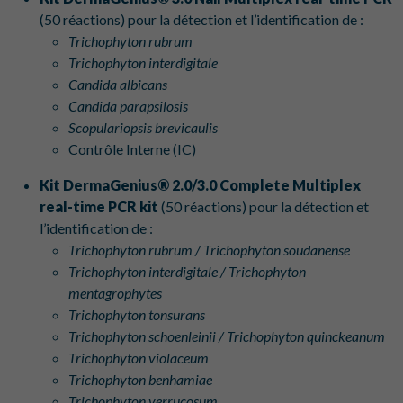
(50 réactions) pour la détection et l’identification de :
Trichophyton rubrum
Trichophyton interdigitale
Candida albicans
Candida parapsilosis
Scopulariopsis brevicaulis
Contrôle Interne (IC)
‍Kit DermaGenius® 2.0/3.0 Complete Multiplex
real-time PCR kit
(50 réactions) pour la détection et
l’identification de :
Trichophyton rubrum / Trichophyton soudanense
Trichophyton interdigitale / Trichophyton
mentagrophytes
Trichophyton tonsurans
Trichophyton schoenleinii / Trichophyton quinckeanum
Trichophyton violaceum
Trichophyton benhamiae
Trichophyton verrucosum