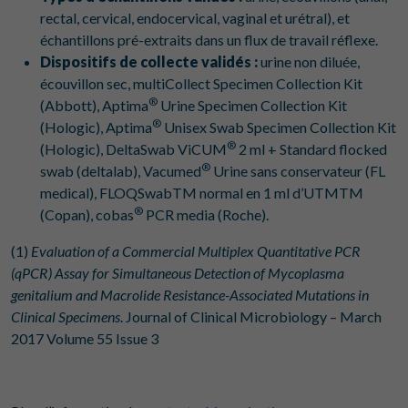
rectal, cervical, endocervical, vaginal et urétral), et
échantillons pré-extraits dans un flux de travail réflexe.
Dispositifs de collecte validés :
urine non diluée,
écouvillon sec, multiCollect Specimen Collection Kit
®
(Abbott), Aptima
Urine Specimen Collection Kit
®
(Hologic), Aptima
Unisex Swab Specimen Collection Kit
®
(Hologic), DeltaSwab ViCUM
2 ml + Standard flocked
®
swab (deltalab), Vacumed
Urine sans conservateur (FL
medical), FLOQSwabTM normal en 1 ml d’UTMTM
®
(Copan), cobas
PCR media (Roche).
(1)
Evaluation of a Commercial Multiplex Quantitative PCR
(qPCR) Assay for Simultaneous Detection of Mycoplasma
genitalium and Macrolide Resistance-Associated Mutations in
Clinical Specimens
. Journal of Clinical Microbiology – March
2017 Volume 55 Issue 3