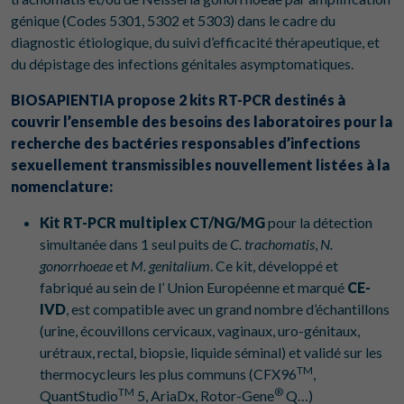
génique (Codes 5301, 5302 et 5303) dans le cadre du
diagnostic étiologique, du suivi d’efficacité thérapeutique, et
du dépistage des infections génitales asymptomatiques.
BIOSAPIENTIA propose 2 kits RT-PCR destinés à
couvrir l’ensemble des besoins des laboratoires pour la
recherche des bactéries responsables d’infections
sexuellement transmissibles nouvellement listées à la
nomenclature:
Kit RT-PCR multiplex CT/NG/MG
pour la détection
simultanée dans 1 seul puits de
C. trachomatis
,
N.
gonorrhoeae
et
M. genitalium
. Ce kit, développé et
fabriqué au sein de l’ Union Européenne et marqué
CE-
IVD
, est compatible avec un grand nombre d’échantillons
(urine, écouvillons cervicaux, vaginaux, uro-génitaux,
urétraux, rectal, biopsie, liquide séminal) et validé sur les
TM
thermocycleurs les plus communs (CFX96
,
TM
®
QuantStudio
5, AriaDx, Rotor-Gene
Q…)