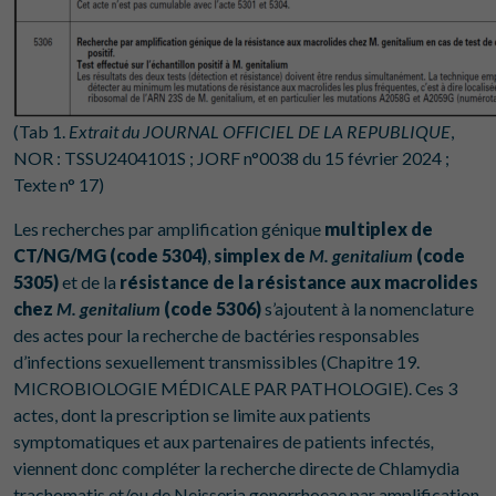
(Tab 1.
Extrait du JOURNAL OFFICIEL DE LA REPUBLIQUE
,
NOR : TSSU2404101S ; JORF n°0038 du 15 février 2024 ;
Texte n° 17)
Les recherches par amplification génique
multiplex de
CT/NG/MG (code 5304)
,
simplex de
M. genitalium
(code
5305)
et de la
résistance de la résistance aux macrolides
chez
M. genitalium
(code 5306)
s’ajoutent à la nomenclature
des actes pour la recherche de bactéries responsables
d’infections sexuellement transmissibles (Chapitre 19.
MICROBIOLOGIE MÉDICALE PAR PATHOLOGIE). Ces 3
actes, dont la prescription se limite aux patients
symptomatiques et aux partenaires de patients infectés
,
viennent donc compléter la recherche directe de Chlamydia
trachomatis et/ou de Neisseria gonorrhoeae par amplification