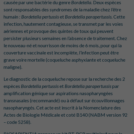
causée par une bactérie du genre
Bordetella
. Deux espèces
sont responsables des syndromes de la maladie chez l’être
humain :
Bordetella pertussis
et
Bordetella parapertussis.
Cette
infection, hautement contagieuse, se transmet par les voies
aériennes et provoque des quintes de toux qui peuvent
persister plusieurs semaines en l’absence de traitement. Chez
le nouveau-né et nourrisson de moins de 6 mois, pour qui la
couverture vaccinale est incomplète, l’infection peut être
grave voire mortelle (coqueluche asphyxiante et coqueluche
maligne).
Le diagnostic de la coqueluche repose sur la recherche des 2
espèces
Bordetella
pertussis
et
Bordetella parapertussis
par
amplification génique sur aspirations nasopharyngées
transnasales (recommandé) ou à défaut sur écouvillonnages
nasopharyngés. Cet acte est inscrit à la Nomenclature des
Actes de Biologie Médicale et coté B140 (NABM version 92
– code 5258).
BIOSAPIENTIA propose un kit RT-PCR multiplex* pour la