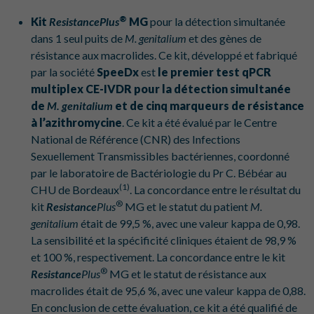
®
Kit
ResistancePlus
MG
pour la détection simultanée
dans 1 seul puits de
M. genitalium
et des gènes de
résistance aux macrolides. Ce kit, développé et fabriqué
par la société
SpeeDx
est
le premier test qPCR
multiplex CE-IVDR
pour la détection simultanée
de
M. genitalium
et de cinq marqueurs de résistance
à l’azithromycine
. Ce kit a été évalué par le Centre
National de Référence (CNR) des Infections
Sexuellement Transmissibles bactériennes, coordonné
par le laboratoire de Bactériologie du Pr C. Bébéar au
(1)
CHU de Bordeaux
. La concordance entre le résultat du
®
kit
Resistance
Plus
MG et le statut du patient
M.
genitalium
était de 99,5 %, avec une valeur kappa de 0,98.
La sensibilité et la spécificité cliniques étaient de 98,9 %
et 100 %, respectivement. La concordance entre le kit
®
Resistance
Plus
MG et le statut de résistance aux
macrolides était de 95,6 %, avec une valeur kappa de 0,88.
En conclusion de cette évaluation, ce kit a été qualifié de