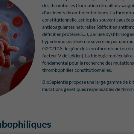
des thromboses (formation de caillots sanguin
d’accidents thromboemboliques. La thromboph
constitutionnelle, est le plus souvent causée p
anticoagulantes naturelles (déficit en antithr
déficit en protéine S…), par une dysfibrinogé
hyperhomocystéinémie sévère ou par une muta
G20210A du gène de la prothrombine) ou du 
facteur V de Leiden). La biologie moléculaire 
fondamental pour la recherche des mutations
thrombophilies constitutionnelles.
BioSapientia propose une large gamme de kit
mutations génétiques responsables de thromb
bophiliques