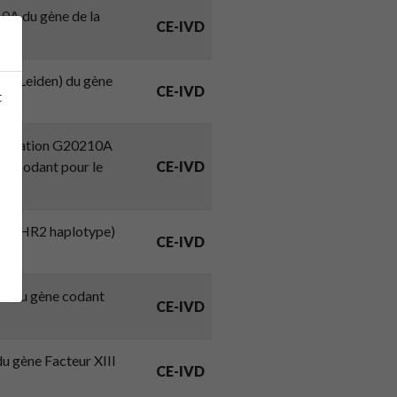
10A du gène de la
CE-IVD
A (Leiden) du gène
CE-IVD
t
la mutation G20210A
ne codant pour le
CE-IVD
99R (HR2 haplotype)
CE-IVD
2C du gène codant
CE-IVD
u gène Facteur XIII
CE-IVD