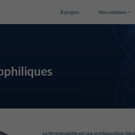
À propos
Nos solutions
philiques
La thrombophilie est une prédisposition, héré