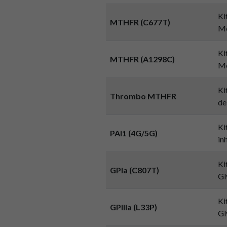
Ki
MTHFR (C677T)
Mé
Ki
MTHFR (A1298C)
Mé
Ki
Thrombo MTHFR
de
Ki
PAI1 (4G/5G)
in
Ki
GPIa (C807T)
Gl
Ki
GPIIIa (L33P)
Gl