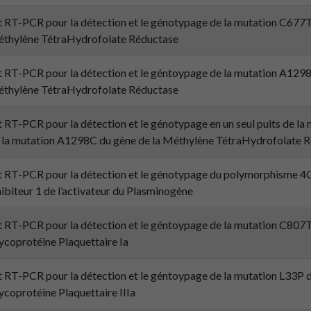
t RT-PCR pour la détection et le génotypage de la mutation C677T
thylène TétraHydrofolate Réductase
t RT-PCR pour la détection et le géntoypage de la mutation A1298
thylène TétraHydrofolate Réductase
t RT-PCR pour la détection et le génotypage en un seul puits de l
 la mutation A1298C du gène de la Méthylène TétraHydrofolate 
t RT-PCR pour la détection et le génotypage du polymorphisme 
hibiteur 1 de l’activateur du Plasminogène
t RT-PCR pour la détection et le géntoypage de la mutation C807T
ycoprotéine Plaquettaire Ia
t RT-PCR pour la détection et le géntoypage de la mutation L33P d
ycoprotéine Plaquettaire IIIa