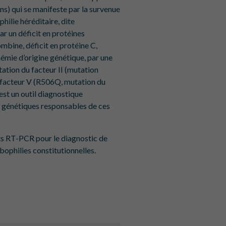
s) qui se manifeste par la survenue
ilie héréditaire, dite
ar un déficit en protéines
ombine, déficit en protéine C,
némie d’origine génétique, par une
tion du facteur II (mutation
facteur V (R506Q, mutation du
est un outil diagnostique
 génétiques responsables de ces
s RT-PCR pour le diagnostic de
ophilies constitutionnelles.