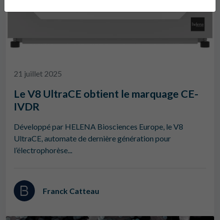
21 juillet 2025
Le V8 UltraCE obtient le marquage CE-
IVDR
Développé par HELENA Biosciences Europe, le V8
UltraCE, automate de dernière génération pour
l’électrophorèse...
Franck Catteau