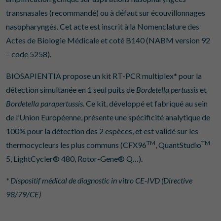
transnasales (recommandé) ou à défaut sur écouvillonnages
nasopharyngés. Cet acte est inscrit à la Nomenclature des
Actes de Biologie Médicale et coté B140 (NABM version 92
– code 5258).
BIOSAPIENTIA propose un kit RT-PCR multiplex* pour la
détection simultanée en 1 seul puits de
Bordetella
pertussis
et
Bordetella parapertussis
. Ce kit, développé et fabriqué au sein
de l’Union Européenne, présente une spécificité analytique de
100% pour la détection des 2 espèces, et est validé sur les
TM
TM
thermocycleurs les plus communs (CFX96
, QuantStudio
5, LightCycler® 480, Rotor-Gene® Q…).
* Dispositif médical de diagnostic in vitro CE-IVD (Directive
98/79/CE)